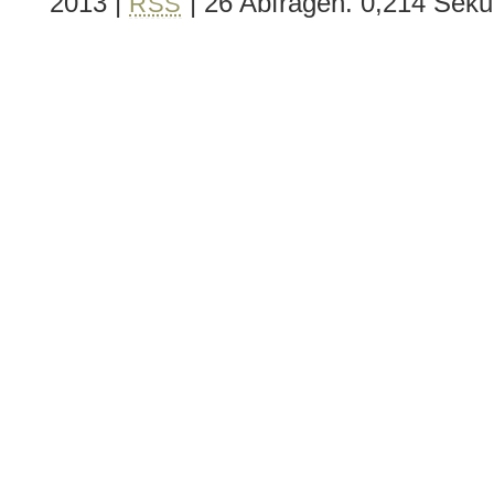
2013
|
| 26 Abfragen. 0,214 Sek
RSS