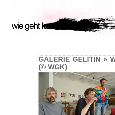
GALERIE GELITIN
» W
(© WGK)