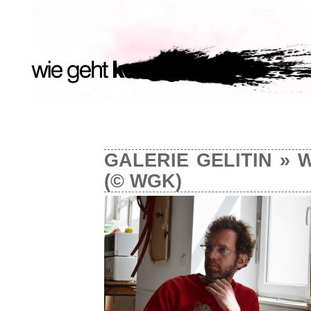
GALERIE GELITIN
» W
(© WGK)