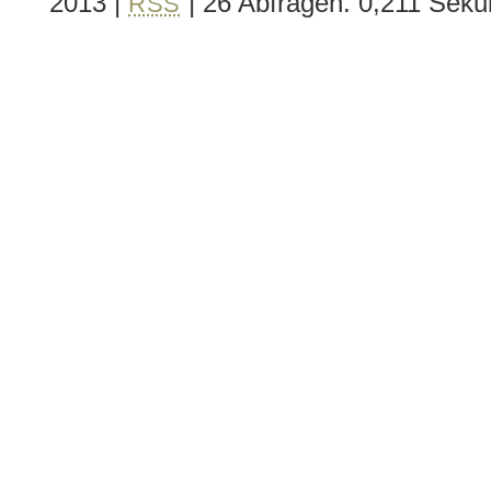
2013
|
| 26 Abfragen. 0,211 Seku
RSS