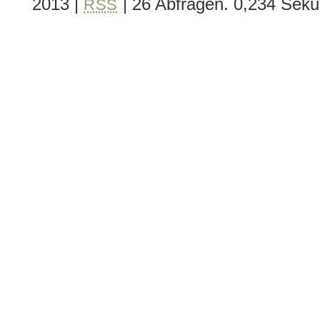
2013
|
| 26 Abfragen. 0,234 Sek
RSS